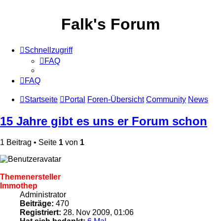
Falk's Forum
Schnellzugriff
FAQ
FAQ
Startseite
Portal
Foren-Übersicht
Community
News
15 Jahre gibt es uns er Forum schon
1 Beitrag • Seite
1
von
1
Themenersteller
Immothep
Administrator
Beiträge:
470
Registriert:
28. Nov 2009, 01:06