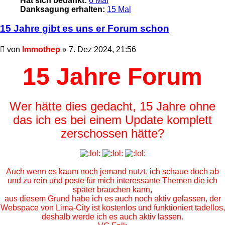
Hat sich bedankt:
6 Mal
Danksagung erhalten:
15 Mal
15 Jahre gibt es uns er Forum schon
Ungelesener
von
Immothep
»
7. Dez 2024, 21:56
Beitrag
15 Jahre Forum
Wer hätte dies gedacht, 15 Jahre ohne
das ich es bei einem Update komplett
zerschossen hätte?
Auch wenn es kaum noch jemand nutzt, ich schaue doch ab
und zu rein und poste für mich interessante Themen die ich
später brauchen kann,
aus diesem Grund habe ich es auch noch aktiv gelassen, der
Webspace von Lima-City ist kostenlos und funktioniert tadellos,
deshalb werde ich es auch aktiv lassen.