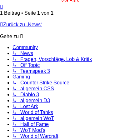
VG Falk
Nach
oben
1 Beitrag • Seite
1
von
1
Zurück zu „News“
Gehe zu
Community
↳ News
↳ Fragen, Vorschläge, Lob & Kritik
↳ Off Topic
↳ Teamspeak 3
Gaming
↳ Counter Strike Source
↳ allgemein CSS
↳ Diablo 3
↳ allgemein D3
↳ Lost Ark
↳ World of Tanks
↳ allgemein WoT
↳ Hall of Fame
↳ WoT Mod's
↳ World of Warcraft