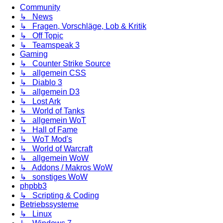
Community
↳ News
↳ Fragen, Vorschläge, Lob & Kritik
↳ Off Topic
↳ Teamspeak 3
Gaming
↳ Counter Strike Source
↳ allgemein CSS
↳ Diablo 3
↳ allgemein D3
↳ Lost Ark
↳ World of Tanks
↳ allgemein WoT
↳ Hall of Fame
↳ WoT Mod's
↳ World of Warcraft
↳ allgemein WoW
↳ Addons / Makros WoW
↳ sonstiges WoW
phpbb3
↳ Scripting & Coding
Betriebssysteme
↳ Linux