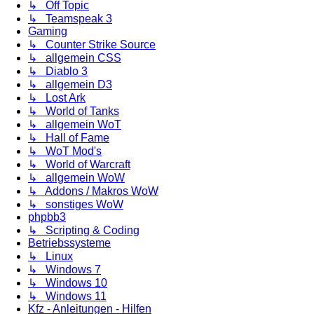
↳ Off Topic
↳ Teamspeak 3
Gaming
↳ Counter Strike Source
↳ allgemein CSS
↳ Diablo 3
↳ allgemein D3
↳ Lost Ark
↳ World of Tanks
↳ allgemein WoT
↳ Hall of Fame
↳ WoT Mod's
↳ World of Warcraft
↳ allgemein WoW
↳ Addons / Makros WoW
↳ sonstiges WoW
phpbb3
↳ Scripting & Coding
Betriebssysteme
↳ Linux
↳ Windows 7
↳ Windows 10
↳ Windows 11
Kfz - Anleitungen - Hilfen