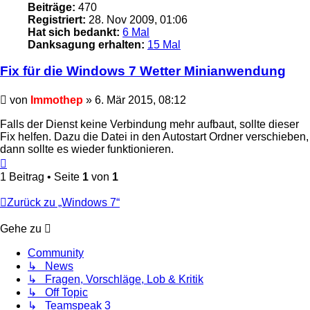
Beiträge:
470
Registriert:
28. Nov 2009, 01:06
Hat sich bedankt:
6 Mal
Danksagung erhalten:
15 Mal
Fix für die Windows 7 Wetter Minianwendung
Ungelesener
von
Immothep
»
6. Mär 2015, 08:12
Beitrag
Falls der Dienst keine Verbindung mehr aufbaut, sollte dieser
Fix helfen. Dazu die Datei in den Autostart Ordner verschieben,
dann sollte es wieder funktionieren.
Nach
oben
1 Beitrag • Seite
1
von
1
Zurück zu „Windows 7“
Gehe zu
Community
↳ News
↳ Fragen, Vorschläge, Lob & Kritik
↳ Off Topic
↳ Teamspeak 3