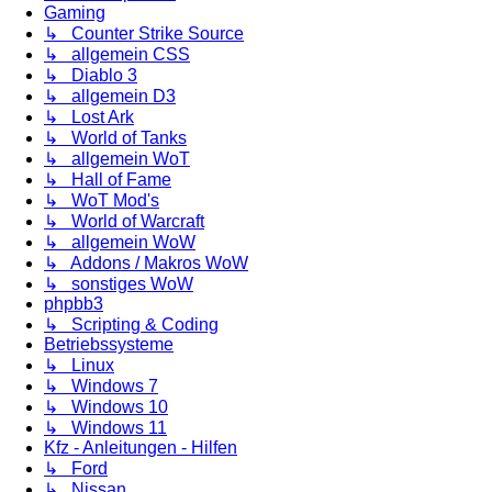
Gaming
↳ Counter Strike Source
↳ allgemein CSS
↳ Diablo 3
↳ allgemein D3
↳ Lost Ark
↳ World of Tanks
↳ allgemein WoT
↳ Hall of Fame
↳ WoT Mod's
↳ World of Warcraft
↳ allgemein WoW
↳ Addons / Makros WoW
↳ sonstiges WoW
phpbb3
↳ Scripting & Coding
Betriebssysteme
↳ Linux
↳ Windows 7
↳ Windows 10
↳ Windows 11
Kfz - Anleitungen - Hilfen
↳ Ford
↳ Nissan