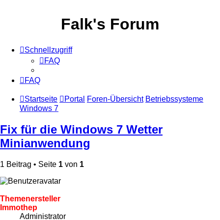
Falk's Forum
Schnellzugriff
FAQ
FAQ
Startseite
Portal
Foren-Übersicht
Betriebssysteme
Windows 7
Fix für die Windows 7 Wetter
Minianwendung
1 Beitrag • Seite
1
von
1
Themenersteller
Immothep
Administrator